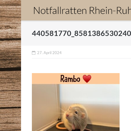
Direkt
zum
Inhalt
440581770_8581386530240
27. April 2024