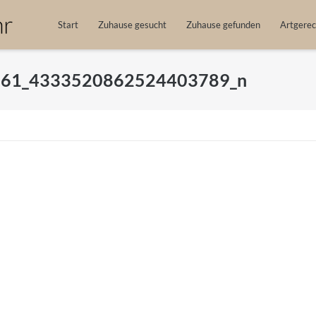
Start
Zuhause gesucht
Zuhause gefunden
Artgerec
61_4333520862524403789_n