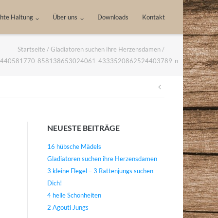
hte Haltung
Über uns
Downloads
Kontakt
Startseite
/
Gladiatoren suchen ihre Herzensdamen
/
440581770_858138653024061_4333520862524403789_n
Beitragsnav
NEUESTE BEITRÄGE
16 hübsche Mädels
Gladiatoren suchen ihre Herzensdamen
3 kleine Flegel – 3 Rattenjungs suchen
Dich!
4 helle Schönheiten
2 Agouti Jungs