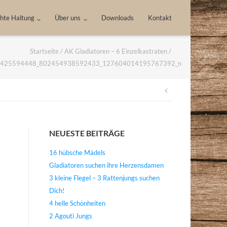
hte Haltung
Über uns
Downloads
Kontakt
Startseite
/
AK Gladiatoren – 6 Einzelkastraten
/
425594448_802454938592433_127604014195767392_n
Beitragsnav
NEUESTE BEITRÄGE
16 hübsche Mädels
Gladiatoren suchen ihre Herzensdamen
3 kleine Flegel – 3 Rattenjungs suchen
Dich!
4 helle Schönheiten
2 Agouti Jungs