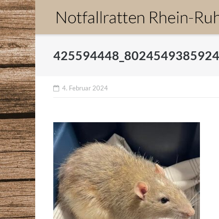
Direkt
zum
Inhalt
425594448_8024549385924
4. Februar 2024