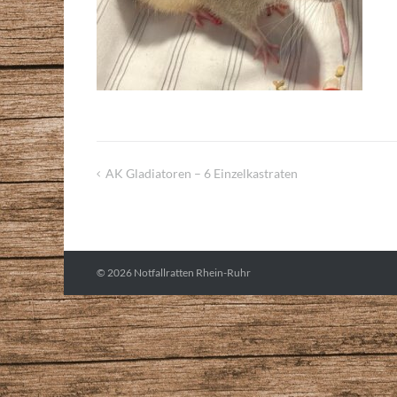
AK Gladiatoren – 6 Einzelkastraten
Beitragsnavigation
© 2026
Notfallratten Rhein-Ruhr