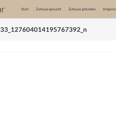
Start
Zuhause gesucht
Zuhause gefunden
Artgerec
33_127604014195767392_n